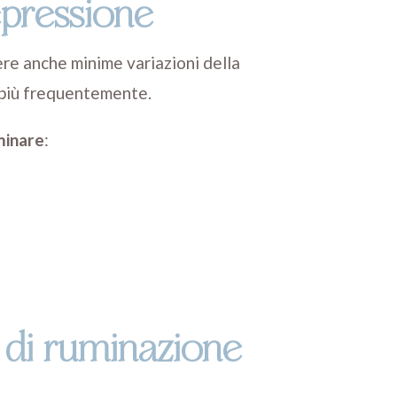
epressione
ere anche minime variazioni della
o più frequentemente.
minare
:
 di ruminazione