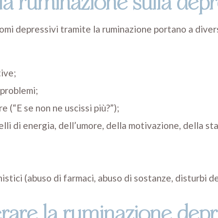
a ruminazione sulla depr
ntomi depressivi tramite la ruminazione portano a diver
tive;
 problemi;
 (“E se non ne uscissi più?”);
li di energia, dell’umore, della motivazione, della s
tici (abuso di farmaci, abuso di sostanze, disturbi de
rare la ruminazione depr