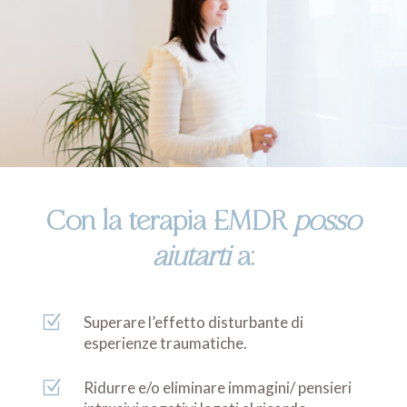
Con la terapia EMDR
posso
aiutarti
a:
Z
Superare l’effetto disturbante di
esperienze traumatiche.
Z
Ridurre e/o eliminare immagini/ pensieri